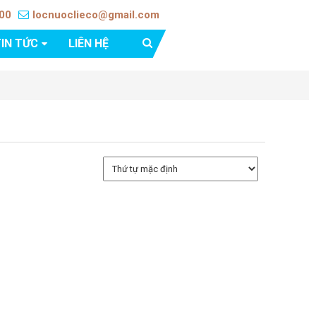
900
locnuoclieco@gmail.com
IN TỨC
LIÊN HỆ