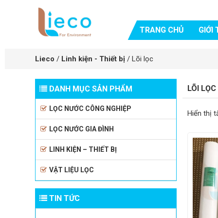
TRANG CHỦ
GIỚI 
Lieco
/
Linh kiện - Thiết bị
/
Lõi lọc
LÕI LỌC
DANH MỤC SẢN PHẨM
LỌC NƯỚC CÔNG NGHIỆP
Hiển thị 
LỌC NƯỚC GIA ĐÌNH
LINH KIỆN – THIẾT BỊ
VẬT LIỆU LỌC
TIN TỨC