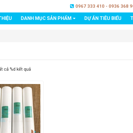
0967 333 410 - 0936 368 
THIỆU
DANH MỤC SẢN PHẨM
DỰ ÁN TIÊU BIỂU
T
tất cả %d kết quả