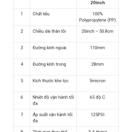
20inch
1
Chất liệu
100%
Polypropylene (PP)
2
Chiều dài thân lõi
20inch – 50.8cm
3
Đường kính ngoài
110mm
4
Đường kính trong
28mm
5
Kích thước khe lọc
5micron
6
Nhiệt độ vận hành tối
65 độ C
đa
7
Áp suất vận hành tối
125PSI
đa
8
Thời gian thay thế
3-6 tháng