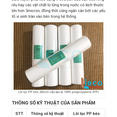
rêu hay các vật chất lơ lửng trong nước có kích thước
lớn hơn 5micron, đồng thời cũng ngăn cản bớt các yếu
tố vi sinh tràn vào bên trong hệ thống.
Lõi lọc PP béo 20inch cấu tạo từ 100% polypropylene (PP)
THÔNG SỐ KỸ THUẬT CỦA SẢN PHẨM
STT
Thông số kỹ thuật
Lõi lọc PP béo