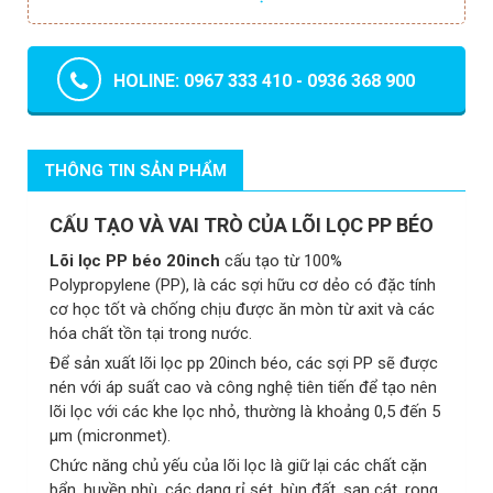
HOLINE: 0967 333 410 - 0936 368 900
THÔNG TIN SẢN PHẨM
CẤU TẠO VÀ VAI TRÒ CỦA LÕI LỌC PP BÉO
Lõi lọc PP béo 20inch
cấu tạo từ 100%
Polypropylene (PP), là các sợi hữu cơ dẻo có đặc tính
cơ học tốt và chống chịu được ăn mòn từ axit và các
hóa chất tồn tại trong nước.
Để sản xuất lõi lọc pp 20inch béo, các sợi PP sẽ được
nén với áp suất cao và công nghệ tiên tiến để tạo nên
lõi lọc với các khe lọc nhỏ, thường là khoảng 0,5 đến 5
μm (micronmet).
Chức năng chủ yếu của lõi lọc là giữ lại các chất cặn
bẩn, huyền phù, các dạng rỉ sét, bùn đất, sạn cát, rong