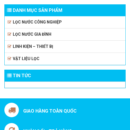
DANH MỤC SẢN PHẨM
LỌC NƯỚC CÔNG NGHIỆP
LỌC NƯỚC GIA ĐÌNH
LINH KIỆN – THIẾT BỊ
VẬT LIỆU LỌC
TIN TỨC
GIAO HÀNG TOÀN QUỐC