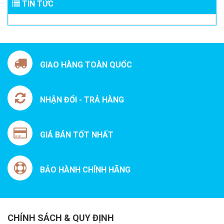
TIN TỨC
GIAO HÀNG TOÀN QUỐC
NHẬN ĐỔI - TRẢ HÀNG
GIÁ BÁN TỐT NHẤT
BẢO HÀNH CHÍNH HÃNG
CHÍNH SÁCH & QUY ĐỊNH